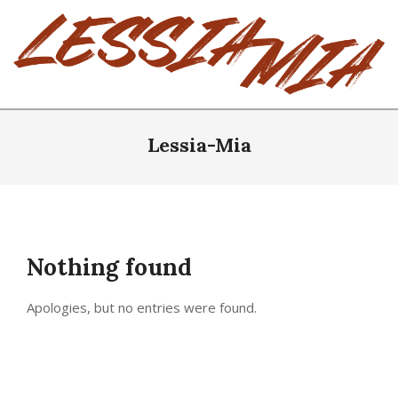
Skip
to
content
LESSIA-
MIA
Lessia-Mia
Nothing found
Apologies, but no entries were found.