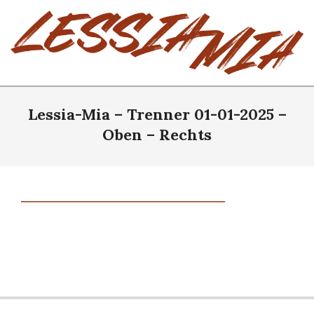
Skip
to
content
LESSIA-
MIA
Lessia-Mia – Trenner 01-01-2025 –
Oben – Rechts
2025-
05-
28